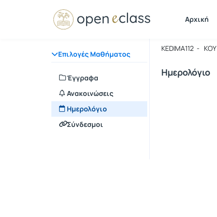
Μάθημα : 
Κωδικός :
Αρχική
Σεμινάρι
KEDIMA112 - ΚΟ
Επιλογές Μαθήματος
Ημερολόγιο
Έγγραφα
Ανακοινώσεις
Ημερολόγιο
Σύνδεσμοι