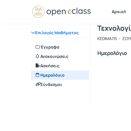
Μάθημα : 
Κωδικός :
Αρχική
Σεμινάρι
Τεχνολογ
Επιλογές Μαθήματος
KEDIMA115 - ΖΟ
Έγγραφα
Ημερολόγιο
Ανακοινώσεις
Ασκήσεις
Ημερολόγιο
Σύνδεσμοι