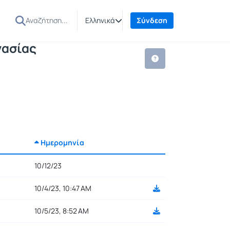
νικής Εργασίας
φα
Ελληνικά
Σύνδεση
γασίας
Ημερομηνία
10/12/23
10/4/23, 10:47 AM
10/5/23, 8:52 AM