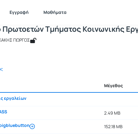
Σεμινάριο Πρωτοετών Tμήματος Κοινω
 KEDIMA118
Σεμινάριο Πρωτοετών Tμήματος Κοινωνικής Εργασίας
Έγγρα
Εγγραφή
Μαθήματα
ο Πρωτοετών Tμήματος Κοινωνικής Ερ
ΚΑΚΗΣ ΓΙΩΡΓΟΣ
ος
Μέγεθος
ς εργαλείων
ASS
2.49 MB
bigbluebutton
152.18 MB