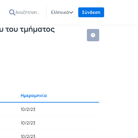
 εξαμήνου του τμήματος Μουσικής Τεχ
φα
Ελληνικά
Σύνδεση
υ του τμήματος
Ημερομηνία
10/2/23
10/2/23
10/2/23