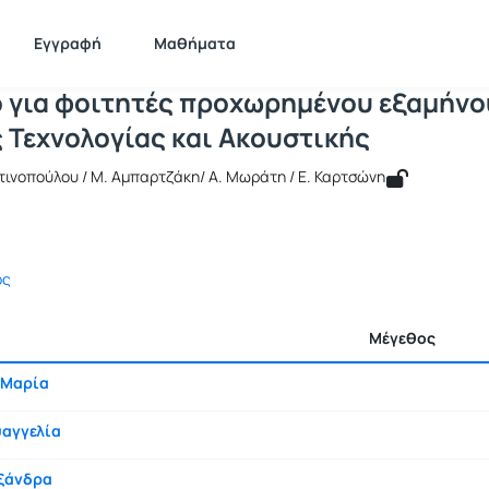
Σεμινάριο για φοιτητές προχωρημένου
 KEDIMA122
Σεμινάριο για φοιτητές προχωρημένου εξαμήνου του...
Έγγρα
Εγγραφή
Μαθήματα
ο για φοιτητές προχωρημένου εξαμήνο
 Τεχνολογίας και Ακουστικής
τινοπούλου / Μ. Αμπαρτζάκη/ Α. Μωράτη / Ε. Καρτσώνη
ος
Μέγεθος
 Μαρία
αγγελία
ξάνδρα