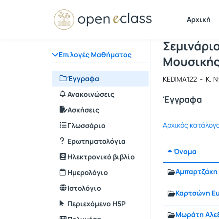
Μάθημα : 
Κωδικός :
Αρχική Σελίδα
Αρχική
Σεμινάρι
Επιλογές Μαθήματος
Μουσικής
Έγγραφα
KEDIMA122 - Κ. Ν
Ανακοινώσεις
Έγγραφα
Ασκήσεις
Αρχικός κατάλογ
Γλωσσάριο
Ερωτηματολόγια
Όνομα
Ηλεκτρονικό βιβλίο
Αμπαρτζάκη
Ημερολόγιο
Ιστολόγιο
Καρτσώνη Ευ
Περιεχόμενο H5P
Μωράτη Αλε