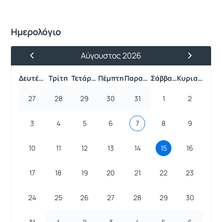
Ημερολόγιο
Αύγουστος 2026
Προηγούμενος Μήνας
Επόμενος 
Δευτέρα
Τρίτη
Τετάρτη
Πέμπτη
Παρασκευή
Σάββατο
Κυριακή
27
28
29
30
31
1
2
3
4
5
6
7
8
9
10
11
12
13
14
15
16
17
18
19
20
21
22
23
24
25
26
27
28
29
30