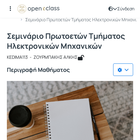
Σύνδεση
Μάθημα : Σεμινάριο Πρωτοετών Tμή
Κωδικός : KEDIMA113
Αρχική Σελίδα
Σεμινάριο Πρωτοετών Tμήματος Ηλεκτρονικών Μηχανι..
Σεμινάριο Πρωτοετών Tμήματος
Ηλεκτρονικών Μηχανικών
KEDIMA113 - ΖΟΥΡΜΠΑΚΗΣ ΑΛΚΗΣ
Περιγραφή Μαθήματος