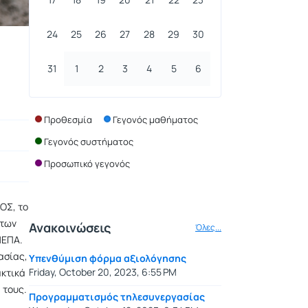
24
25
26
27
28
29
30
31
1
2
3
4
5
6
Προθεσμία
Γεγονός μαθήματος
Γεγονός συστήματος
Προσωπικό γεγονός
ΟΣ, το
 των
Ανακοινώσεις
Όλες...
ΜΕΠΑ.
ασίας,
Υπενθύμιση φόρμα αξιολόγησης
Friday, October 20, 2023, 6:55 PM
ακτικά
 τους.
Προγραμματισμός τηλεσυνεργασίας