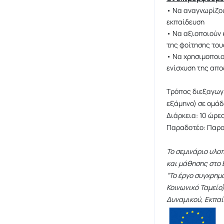
• Να αναγνωρίζο
εκπαίδευση
• Να αξιοποιούν 
της φοίτησης το
• Να χρησιμοποιο
ενίσχυση της απο
Τρόπος διεξαγωγή
εξάμηνο) σε ομάδ
Διάρκεια: 10 ώρε
Παραδοτέο: Παρου
Το σεμινάριο υλο
και μάθησης στο 
“Το έργο συγχρημ
Κοινωνικό Ταμεί
Δυναμικού, Εκπαί