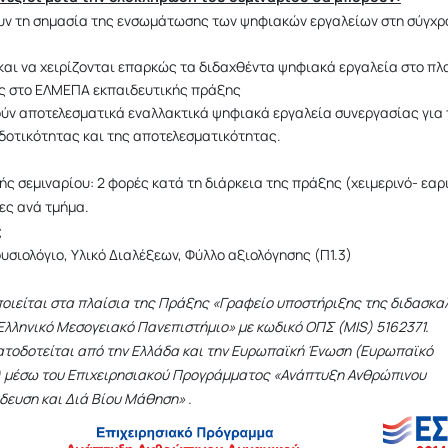
υν τη σημασία της ενσωμάτωσης των ψηφιακών εργαλείων στη σύγχρ
και να χειρίζονται επαρκώς τα διδαχθέντα ψηφιακά εργαλεία στο πλ
υς στο ΕΛΜΕΠΑ εκπαιδευτικής πράξης
ύν αποτελεσματικά εναλλακτικά ψηφιακά εργαλεία συνεργασίας για 
δοτικότητας και της αποτελεσματικότητας.
ς σεμιναρίου: 2 φορές κατά τη διάρκεια της πράξης (χειμερινό- εαρ
ες ανά τμήμα.
ς
σιολόγιο, Υλικό Διαλέξεων, Φύλλο αξιολόγησης (Π1.3)
ποιείται στα πλαίσια της Πράξης «Γραφείο υποστήριξης της διδασκα
Ελληνικό Μεσογειακό Πανεπιστήμιο» με κωδικό ΟΠΣ (MIS) 5162371.
ατοδοτείται από την Ελλάδα και την Ευρωπαϊκή Ένωση (Ευρωπαϊκό
ο) μέσω του Επιχειρησιακού Προγράμματος «Ανάπτυξη Ανθρώπινου
δευση και Διά Βίου Μάθηση» .