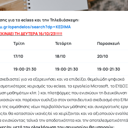
ης για το eclass και την Τηλεδιάσκεψη:
hmu.gr/opendelos/search?dp=KEDIMA
ΚΙΝΑΕΙ ΤΗ ΔΕΥΤΕΡΑ 16/10/23!!!!!
Τρίτη
Τετάρτη
Παρασκευή
17/10
18/10
20/10
19:00-21:30
19:00-21:30
19:00-21:30
 σχεδιαστεί για να εξερευνήσει και να επιδείξει θεμελιώδη ψηφιακά
σματικότερος χειρισμός του eclass, τα εργαλεία Microsoft, το ΕΥΔΟΞ
ωση μαθημάτων κλπ. ) και πλατφόρμες που ενισχύουν τη διευκόλυνση
κασιών και παρέχουν ευελιξία στον εκπαιδευτικό σχεδιασμό στο ΕΛ
 της εκμάθησης νέων περιβαλλόντων μάθησης και συνεργατικής εργ
ς/οι θα καταστούν ικανές/οί να χειρίζονται και να αξιοποιούν εναλλ
 ενισχύοντας τελικά την αποδοτικότητα και την αποτελεσματικότητά
νες/οι μετά την ολοκλήρωση του σεμιναρίου θα μπορούν: