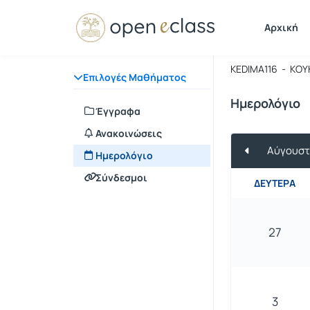
Μάθημα : 
Κωδικός :
Αρχική
Σεμινάρι
KEDIMA116 - ΚΟΥ
Επιλογές Μαθήματος
Ημερολόγιο
Έγγραφα
Ανακοινώσεις
Αύγουστ
Ημερολόγιο
Σύνδεσμοι
ΔΕΥΤΈΡΑ
27
3