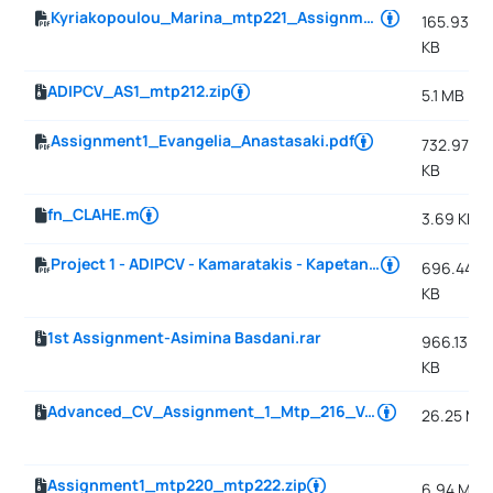
Kyriakopoulou_Marina_mtp221_Assignment1.pdf
165.93
KB
ADIPCV_AS1_mtp212.zip
5.1 MB
Assignment1_Evangelia_Anastasaki.pdf
732.97
KB
fn_CLAHE.m
3.69 KB
Project 1 - ADIPCV - Kamaratakis - Kapetanakis (1).pdf
696.44
KB
1st Assignment-Asimina Basdani.rar
966.13
KB
Advanced_CV_Assignment_1_Mtp_216_Vasileios_Melissianos.rar
26.25 MB
Assignment1_mtp220_mtp222.zip
6.94 MB