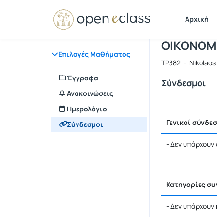
Μάθημα : 
Κωδικός : 
Αρχική Σελίδα
Αρχική
ΟΙΚΟΝΟΜΙ
Επιλογές Μαθήματος
TP382 - Nikolaos 
Έγγραφα
Σύνδεσμοι
Ανακοινώσεις
Ημερολόγιο
Γενικοί σύνδε
Σύνδεσμοι
- Δεν υπάρχουν 
Κατηγορίες σ
- Δεν υπάρχουν