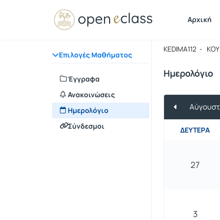
Μάθημα : 
Κωδικός :
Αρχική
Σεμινάρι
KEDIMA112 - ΚΟ
Επιλογές Μαθήματος
Ημερολόγιο
Έγγραφα
Ανακοινώσεις
Αύγουστ
Ημερολόγιο
Σύνδεσμοι
ΔΕΥΤΈΡΑ
27
3