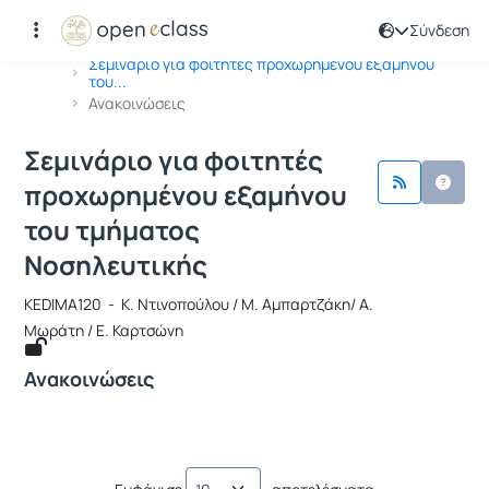
Σύνδεση
Μάθημα : Σεμινάριο για φοιτητές π
Κωδικός : KEDIMA120
Αρχική Σελίδα
Σεμινάριο για φοιτητές προχωρημένου εξαμήνου
του...
Ανακοινώσεις
Σεμινάριο για φοιτητές
προχωρημένου εξαμήνου
του τμήματος
Νοσηλευτικής
KEDIMA120 - Κ. Ντινοπούλου / Μ. Αμπαρτζάκη/ Α.
Μωράτη / Ε. Καρτσώνη
Ανακοινώσεις