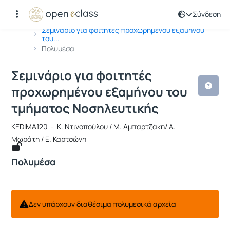
Σύνδεση
Μάθημα : Σεμινάριο για φοιτητές π
Κωδικός : KEDIMA120
Αρχική Σελίδα
Σεμινάριο για φοιτητές προχωρημένου εξαμήνου
του...
Πολυμέσα
Σεμινάριο για φοιτητές
προχωρημένου εξαμήνου του
τμήματος Νοσηλευτικής
KEDIMA120 - Κ. Ντινοπούλου / Μ. Αμπαρτζάκη/ Α.
Μωράτη / Ε. Καρτσώνη
Πολυμέσα
Δεν υπάρχουν διαθέσιμα πολυμεσικά αρχεία