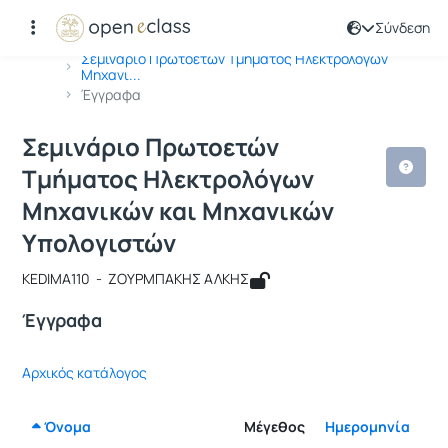
Σύνδεση
Μάθημα : Σεμινάριο Πρωτοετών Tμή
Κωδικός : KEDIMA110
Αρχική Σελίδα
Σεμινάριο Πρωτοετών Tμήματος Ηλεκτρολόγων
Μηχανι...
Έγγραφα
Σεμινάριο Πρωτοετών
Tμήματος Ηλεκτρολόγων
Μηχανικών και Μηχανικών
Υπολογιστών
KEDIMA110 - ΖΟΥΡΜΠΑΚΗΣ ΑΛΚΗΣ
Έγγραφα
Αρχικός κατάλογος
Όνομα
Μέγεθος
Ημερομηνία