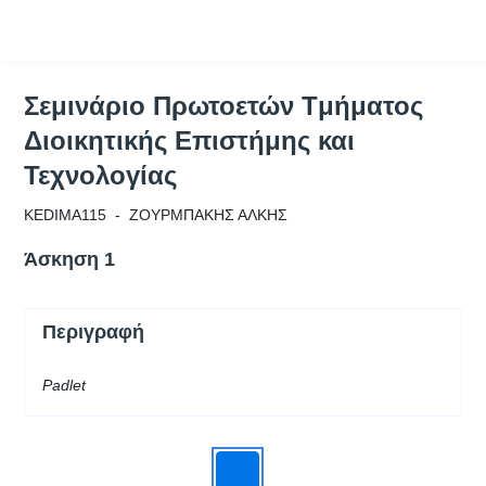
Σύνδεση
Μάθημα : Σεμινάριο Πρωτοετών Tμήμα
Κωδικός : KEDIMA115
Σεμινάριο Πρωτοετών Tμήματος
Διοικητικής Επιστήμης και
Τεχνολογίας
KEDIMA115 - ΖΟΥΡΜΠΑΚΗΣ ΑΛΚΗΣ
Άσκηση 1
Περιγραφή
Padlet