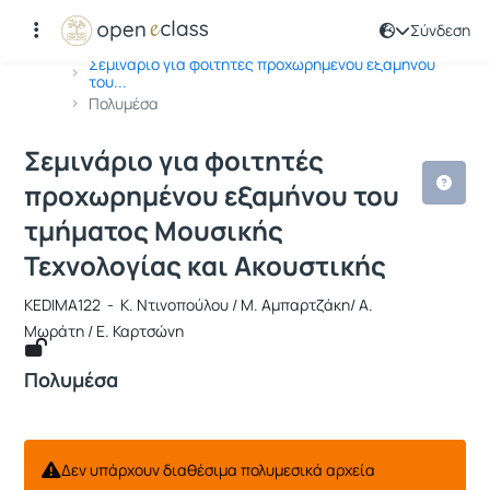
Σύνδεση
Μάθημα : Σεμινάριο για φοιτητές πρ
Κωδικός : KEDIMA122
Αρχική Σελίδα
Σεμινάριο για φοιτητές προχωρημένου εξαμήνου
του...
Πολυμέσα
Σεμινάριο για φοιτητές
προχωρημένου εξαμήνου του
τμήματος Μουσικής
Τεχνολογίας και Ακουστικής
KEDIMA122 - Κ. Ντινοπούλου / Μ. Αμπαρτζάκη/ Α.
Μωράτη / Ε. Καρτσώνη
Πολυμέσα
Δεν υπάρχουν διαθέσιμα πολυμεσικά αρχεία