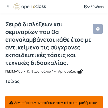
Σύνδεση
Μάθημα : Σειρά διαλέξεων και σεμινα
Κωδικός : KEDIMA106
Σειρά διαλέξεων και
σεμιναρίων που θα
επαναλαμβάνεται κάθε έτος με
αντικείμενο τις σύγχρονες
εκπαιδευτικές τάσεις και
τεχνικές διδασκαλίας.
KEDIMA106 - Κ. Ντινοπούλου / Μ. Αμπαρτζάκη
Τοίχος
Δεν υπάρχουν αναρτήσεις στον τοίχο του μαθήματος