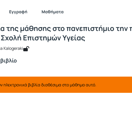
ΣΕΥΠ) - Σεμινάριο που απευθύνεται σ
 KEDIMA123
Εγγραφή
Μαθήματα
Σεμινάριο που απευθύνεται σε φοιτητέ
α της μάθησης στο πανεπιστήμιο την 
 Σχολή Επιστημών Υγείας
a Kalogeraki
βιβλίο
ν ηλεκτρονικά βιβλία διαθέσιμα στο μάθημα αυτό.