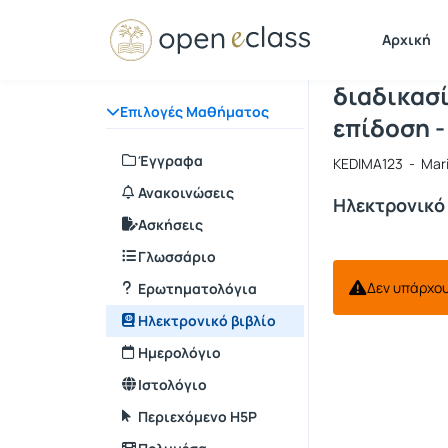
Μάθημα : (
Κωδικός :
Αρχική
(ΣΕΥΠ) - 
διαδικασί
Επιλογές Μαθήματος
επίδοση -
Έγγραφα
KEDIMA123 - Mari
Ανακοινώσεις
Ηλεκτρονικό 
Ασκήσεις
Γλωσσάριο
Δεν υπάρχου
Ερωτηματολόγια
Ηλεκτρονικό βιβλίο
Ημερολόγιο
Ιστολόγιο
Περιεχόμενο H5P