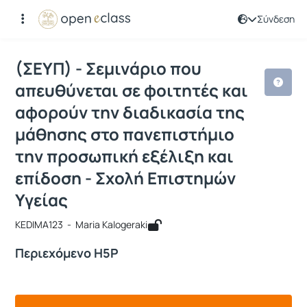
Σύνδεση
Μάθημα : (ΣΕΥΠ) - Σεμινάριο που απε
Κωδικός : KEDIMA123
(ΣΕΥΠ) - Σεμινάριο που
απευθύνεται σε φοιτητές και
αφορούν την διαδικασία της
μάθησης στο πανεπιστήμιο
την προσωπική εξέλιξη και
επίδοση - Σχολή Επιστημών
Υγείας
KEDIMA123 - Maria Kalogeraki
Περιεχόμενο H5P