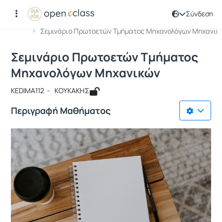
Σύνδεση
Μάθημα : Σεμινάριο Πρωτοετών Tμή
Κωδικός : KEDIMA112
Αρχική Σελίδα
Σεμινάριο Πρωτοετών Tμήματος Μηχανολόγων Μηχανικ..
Σεμινάριο Πρωτοετών Tμήματος
Μηχανολόγων Μηχανικών
KEDIMA112 - ΚΟΥΚΑΚΗΣ
Περιγραφή Μαθήματος