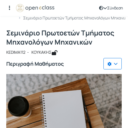
Σύνδεση
Μάθημα : Σεμινάριο Πρωτοετών Tμή
Κωδικός : KEDIMA112
Αρχική Σελίδα
Σεμινάριο Πρωτοετών Tμήματος Μηχανολόγων Μηχανικ..
Σεμινάριο Πρωτοετών Tμήματος
Μηχανολόγων Μηχανικών
KEDIMA112 - ΚΟΥΚΑΚΗΣ
Περιγραφή Μαθήματος