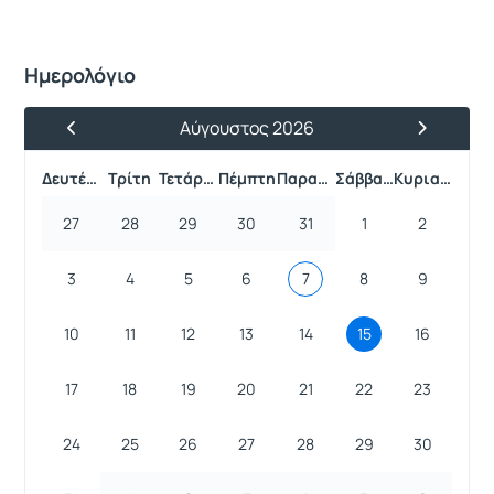
Ημερολόγιο
Αύγουστος 2026
Προηγούμενος Μήνας
Επόμενος 
Δευτέρα
Τρίτη
Τετάρτη
Πέμπτη
Παρασκευή
Σάββατο
Κυριακή
27
28
29
30
31
1
2
3
4
5
6
7
8
9
10
11
12
13
14
15
16
17
18
19
20
21
22
23
24
25
26
27
28
29
30