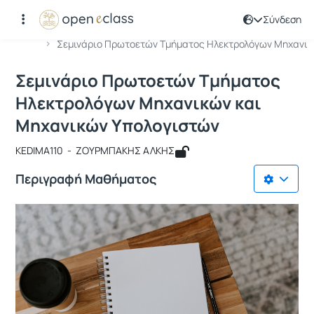
Σύνδεση
Μάθημα : Σεμινάριο Πρωτοετών Tμή
Κωδικός : KEDIMA110
Αρχική Σελίδα
Σεμινάριο Πρωτοετών Tμήματος Ηλεκτρολόγων Μηχανι..
Σεμινάριο Πρωτοετών Tμήματος
Ηλεκτρολόγων Μηχανικών και
Μηχανικών Υπολογιστών
KEDIMA110 - ΖΟΥΡΜΠΑΚΗΣ ΑΛΚΗΣ
Περιγραφή Μαθήματος