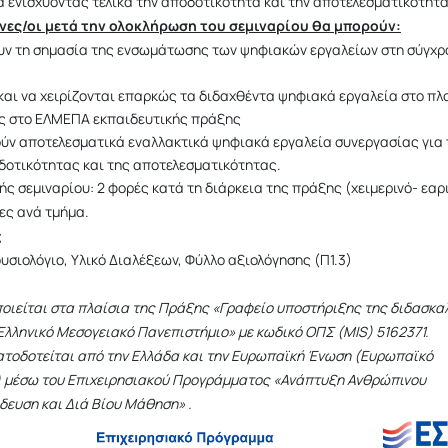
 ενισχύοντας τελικά την αποδοτικότητα και την αποτελεσματικότητά
νες/οι μετά την ολοκλήρωση του σεμιναρίου θα μπορούν:
υν τη σημασία της ενσωμάτωσης των ψηφιακών εργαλείων στη σύγχρ
και να χειρίζονται επαρκώς τα διδαχθέντα ψηφιακά εργαλεία στο πλ
υς στο ΕΛΜΕΠΑ εκπαιδευτικής πράξης
ύν αποτελεσματικά εναλλακτικά ψηφιακά εργαλεία συνεργασίας για 
δοτικότητας και της αποτελεσματικότητας.
ς σεμιναρίου: 2 φορές κατά τη διάρκεια της πράξης (χειμερινό- εαρ
ες ανά τμήμα.
ς
σιολόγιο, Υλικό Διαλέξεων, Φύλλο αξιολόγησης (Π1.3)
ποιείται στα πλαίσια της Πράξης «Γραφείο υποστήριξης της διδασκα
Ελληνικό Μεσογειακό Πανεπιστήμιο» με κωδικό ΟΠΣ (MIS) 5162371.
ατοδοτείται από την Ελλάδα και την Ευρωπαϊκή Ένωση (Ευρωπαϊκό
ο) μέσω του Επιχειρησιακού Προγράμματος «Ανάπτυξη Ανθρώπινου
δευση και Διά Βίου Μάθηση» .