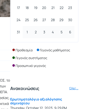
17
18
19
20
21
22
23
24
25
26
27
28
29
30
31
1
2
3
4
5
6
Προθεσμία
Γεγονός μαθήματος
Γεγονός συστήματος
Προσωπικό γεγονός
ΟΣ, το
 των
Ανακοινώσεις
Όλες...
ΜΕΠΑ.
ασίας,
Ερωτηματολόγιο αξιολόγησης
σεμιναρίου
ακτικά
Thursday, October 12, 2023, 9:29 PM