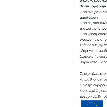
ψηφιακά εργαλεία
Οι επιμορφούμε
• Να αναγνωρίζο
εκπαίδευση
• Να αξιοποιούν 
της φοίτησης το
• Να χρησιμοποιο
ενίσχυση της απο
Tρόπος διεξαγωγή
εξάμηνο) σε ομάδ
Διάρκεια: 10 ώρε
Παραδοτέο: Παρου
Το σεμινάριο υλο
και μάθησης στο 
“Το έργο συγχρημ
Κοινωνικό Ταμεί
Δυναμικού, Εκπαί