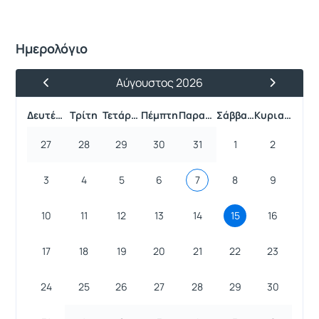
Ημερολόγιο
Αύγουστος 2026
Προηγούμενος Μήνας
Επόμενος 
Δευτέρα
Τρίτη
Τετάρτη
Πέμπτη
Παρασκευή
Σάββατο
Κυριακή
27
28
29
30
31
1
2
3
4
5
6
7
8
9
10
11
12
13
14
15
16
17
18
19
20
21
22
23
24
25
26
27
28
29
30