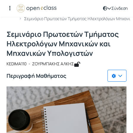
Σύνδεση
Μάθημα : Σεμινάριο Πρωτοετών Tμή
Κωδικός : KEDIMA110
Αρχική Σελίδα
Σεμινάριο Πρωτοετών Tμήματος Ηλεκτρολόγων Μηχανι..
Σεμινάριο Πρωτοετών Tμήματος
Ηλεκτρολόγων Μηχανικών και
Μηχανικών Υπολογιστών
KEDIMA110 - ΖΟΥΡΜΠΑΚΗΣ ΑΛΚΗΣ
Περιγραφή Μαθήματος